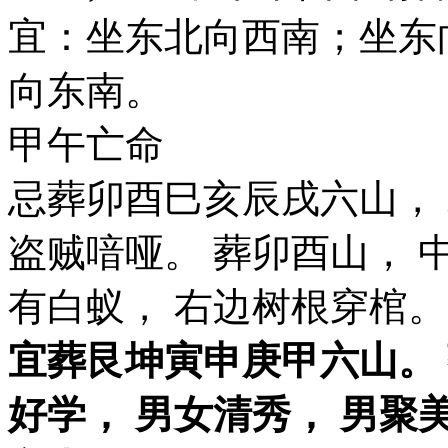
宜：坐东北向西南；坐东
向东南。
甲午亡命
忌葬卯酉巳亥辰戌六山， 
盗贼喑哑。 葬卯酉山， 
有白蚁， 右边树根穿棺。
宜葬艮坤寅申庚甲六山。
好学， 男女清秀， 男聚