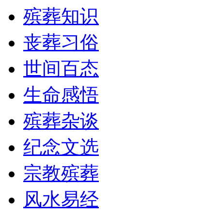
殡葬知识
丧葬习俗
世间百态
生命感悟
殡葬杂谈
纪念文选
宗教殡葬
风水易经