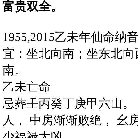
富贵双全。
1955,2015乙未年仙命
宜：坐北向南；坐东北向
南。
乙未亡命
忌葬壬丙癸丁庚甲六山。
人， 中房渐渐败绝， 幺
少福禄大凶。