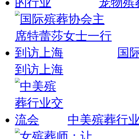
宠物殡
国
到访上海
中美殡葬行