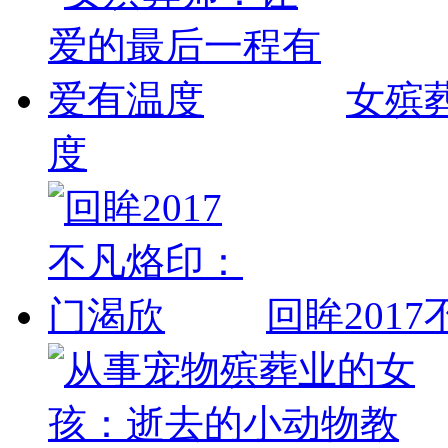
女殡
度
回眸201