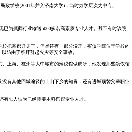
政学校(2001年并入济南大学)，当时办学层次为中专。
已为殡葬行业输送5000多名高素质专业人才。甚至有时该院
校把墓都迁走了，但是还有一部分没迁，殡仪学院位于学校的
，以防由于祭拜引起火灾等安全事故。
京、上海、杭州等大中城市的殡仪馆做调研，他发现那些殡仪馆
没有其他回城途径的上山下乡的知青，还有进城顶替父辈职业
还有41人认为已经需要本科殡仪专业人才。