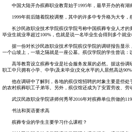
中国大陆开办殡葬职业教育始于1995年，最早开办的有湖南长
1999年前后随着院校调整，其中的许多中专升格为大专，
长沙民政职业技术学院殡仪学院号称中国殡葬专业人才的黄埔军
毕业生就业率超过100%，也就是说一名毕业生会得到多个就业
据一份对长沙民政职业技术学院殡仪学院的调研报告显示，
一个山坡上，一墙之隔就是一座公墓。殡仪学院的学生曾说：
高等教育设立殡葬专业是社会服务发展的必然。据这份调研报
职工中只拥有小学、中学(及未毕业)文化水平的人居然高达90
他在调研中了解到，各地的殡仪馆招聘的对象主要是些处于
的农村殡葬职工子弟等。另外，殡仪馆还成为了安置劳改、劳
武汉民政职业学院讲师何秀琴2016年对殡葬单位所做的11
书法和英语要求高
殡葬专业的学生主要学习什么课程？