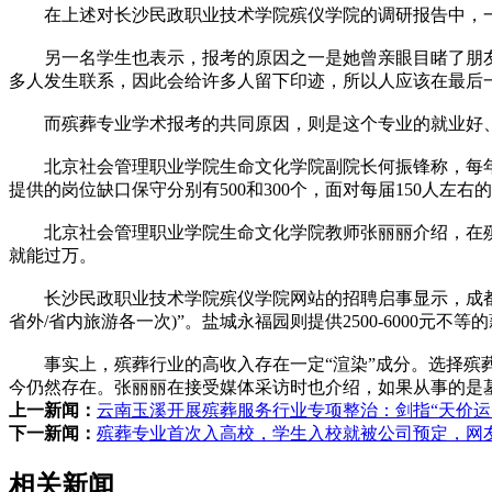
在上述对长沙民政职业技术学院殡仪学院的调研报告中，一
另一名学生也表示，报考的原因之一是她曾亲眼目睹了朋友的
多人发生联系，因此会给许多人留下印迹，所以人应该在最后
而殡葬专业学术报考的共同原因，则是这个专业的就业好
北京社会管理职业学院生命文化学院副院长何振锋称，每年12
提供的岗位缺口保守分别有500和300个，面对每届150人左
北京社会管理职业学院生命文化学院教师张丽丽介绍，在殡
就能过万。
长沙民政职业技术学院殡仪学院网站的招聘启事显示，成都市东林
省外/省内旅游各一次)”。盐城永福园则提供2500-6000元不等
事实上，殡葬行业的高收入存在一定“渲染”成分。选择殡葬
今仍然存在。张丽丽在接受媒体采访时也介绍，如果从事的是
上一新闻：
云南玉溪开展殡葬服务行业专项整治：剑指“天价运
下一新闻：
殡葬专业首次入高校，学生入校就被公司预定，网
相关新闻