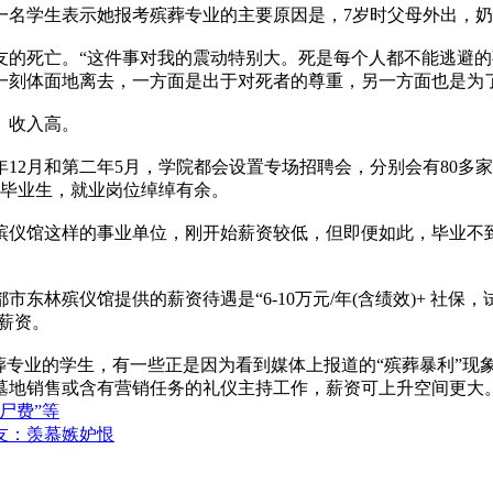
名学生表示她报考殡葬专业的主要原因是，7岁时父母外出，奶
死亡。“这件事对我的震动特别大。死是每个人都不能逃避的
一刻体面地离去，一方面是出于对死者的尊重，另一方面也是为
、收入高。
月和第二年5月，学院都会设置专场招聘会，分别会有80多家
右的毕业生，就业岗位绰绰有余。
仪馆这样的事业单位，刚开始薪资较低，但即便如此，毕业不到
殡仪馆提供的薪资待遇是“6-10万元/年(含绩效)+ 社保
的薪资。
专业的学生，有一些正是因为看到媒体上报道的“殡葬暴利”现
墓地销售或含有营销任务的礼仪主持工作，薪资可上升空间更大
尸费”等
友：羡慕嫉妒恨