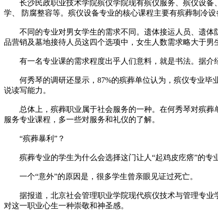
长沙民政职业技术学院殡仪学院现有殡仪服务、殡仪设备、
学、 防腐整容等。殡仪设备专业的核心课程主要有殡葬制冷
不同的专业对男女学生的需求不同。遗体接运人员、遗体防
品营销及墓地接待人员这四个选项中，女生人数需求略大于男
有一名专业课的需求程度出乎人们意料，就是书法。据介绍
何秀琴的调研还显示，87%的殡葬单位认为，殡仪专业毕业生
说读写能力。
总体上，殡葬职业属于社会服务的一种。在何秀琴对殡葬单
服务专业课程，多一些对服务和礼仪的了解。
“殡葬暴利”？
殡葬专业的学生为什么会选择这门让人“起鸡皮疙瘩”的专
一个“意外”的原因是，很多学生曾亲眼见证过死亡。
据报道，北京社会管理职业学院现代殡仪技术与管理专业学
对这一职业心生一种崇敬和神圣感。